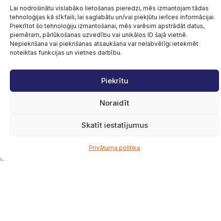
Lai nodrošinātu vislabāko lietošanas pieredzi, mēs izmantojam tādas
tehnoloģijas kā sīkfaili, lai saglabātu un/vai piekļūtu ierīces informācijai.
Piekrītot šo tehnoloģiju izmantošanai, mēs varēsim apstrādāt datus,
Advokātu birojs BULLET
piemēram, pārlūkošanas uzvedību vai unikālos ID šajā vietnē.
Nepiekrišana vai piekrišanas atsaukšana var nelabvēlīgi ietekmēt
noteiktas funkcijas un vietnes darbību.
Biznesa klientiem
Mēs pārstāvam dažāda mēroga uzņēmumus neatkarīgi
Piekrītu
no to darbības nozares. Mūsu pieredze ļauj aizstāvēt
Noraidīt
klientu intereses sarežģītos juridiskos procesos un panākt
biznesam iespējami labvēlīgu rezultātu. Tiesvedība un citi
Skatīt iestatījumus
juridiskie procesi nedrīkst kļūt par šķērsli uzņēmuma
ikdienas darbībai, tāpēc, pārstāvot klienta intereses, mūsu
Privātuma politika
mērķis ir palīdzēt saglabāt biznesa nepārtrauktību un radīt
priekšnoteikumus uzņēmuma turpmākai attīstībai.
Privātiem klientiem
Privātpersonas pie mums vēršas, lai risinātu