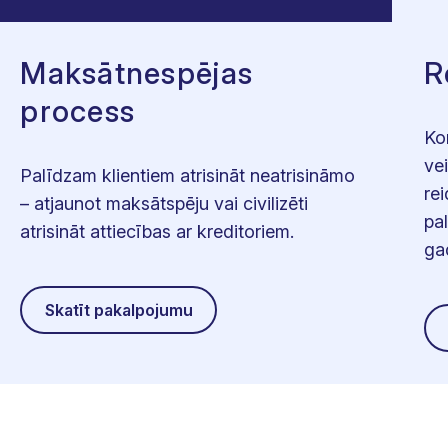
Maksātnespējas
R
process
Ko
ve
Palīdzam klientiem atrisināt neatrisināmo
re
– atjaunot maksātspēju vai civilizēti
pa
atrisināt attiecības ar kreditoriem.
ga
Skatīt pakalpojumu