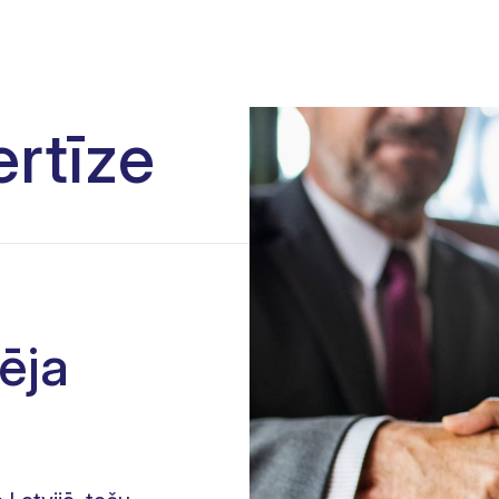
ertīze
ēja