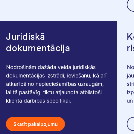
Juridiskā
K
dokumentācija
r
Nodrošinām dažāda veida juridiskās
No
dokumentācijas izstrādi, ieviešanu, kā arī
ja
atkarībā no nepieciešamības uzraugām,
st
lai tā pastāvīgi tiktu atjaunota atbilstoši
izp
klienta darbības specifikai.
un 
Skatīt pakalpojumu