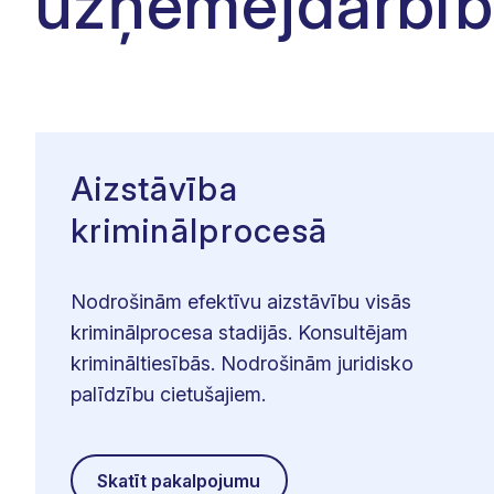
uzņēmējdarbīb
Aizstāvība
kriminālprocesā
Nodrošinām efektīvu aizstāvību visās
kriminālprocesa stadijās. Konsultējam
krimināltiesībās. Nodrošinām juridisko
palīdzību cietušajiem.
Skatīt pakalpojumu