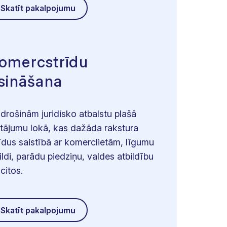
Skatīt pakalpojumu
omercstrīdu
isināšana
drošinām juridisko atbalstu plašā
utājumu lokā, kas dažāda rakstura
rīdus saistībā ar komerclietām, līgumu
ildi, parādu piedziņu, valdes atbildību
citos.
Skatīt pakalpojumu