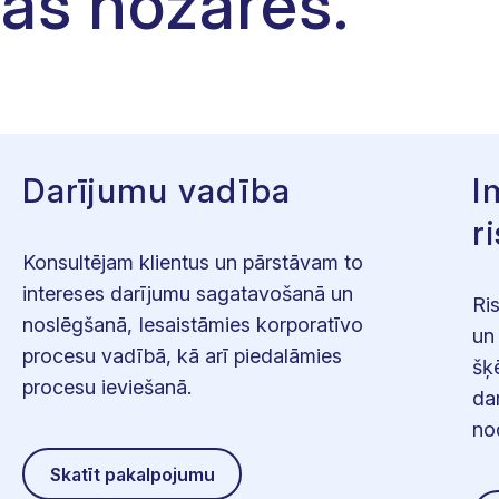
as nozarēs.
Darījumu vadība
I
r
Konsultējam klientus un pārstāvam to
intereses darījumu sagatavošanā un
Ri
noslēgšanā, Iesaistāmies korporatīvo
un
procesu vadībā, kā arī piedalāmies
šķ
procesu ieviešanā.
da
no
Skatīt pakalpojumu