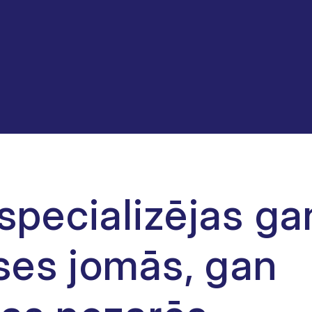
specializējas ga
kses jomās, gan