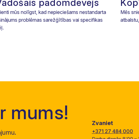
Vadošais padomdevējs
Kopī
lienti mūs nolīgst, kad nepieciešams nestandarta
Mēs sni
isinājums problēmas sarežģītības vai specifikas
atbalstu
ļ.
ar mums!
Zvaniet
+371 27 484 000
ājumu.