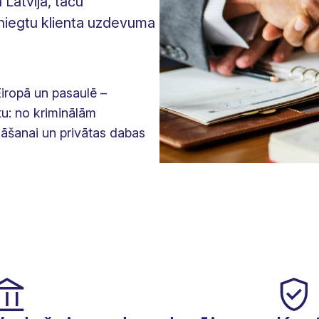
Latvijā, taču
sniegtu klienta uzdevuma
Eiropā un pasaulē –
tu: no kriminālām
nāšanai un privātas dabas