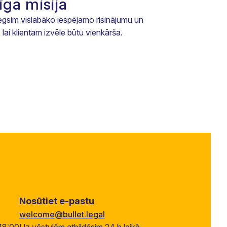
gā misija
egsim vislabāko iespējamo risinājumu un
, lai klientam izvēle būtu vienkārša.
Nosūtiet e-pastu
welcome@bullet.legal