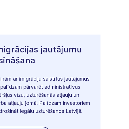
migrācijas jautājumu
isināšana
sinām ar imigrāciju saistītus jautājumus
 palīdzam pārvarēt administratīvus
ēršļus vīzu, uzturēšanās atļauju un
rba atļauju jomā. Palīdzam investoriem
drošināt legālu uzturēšanos Latvijā.