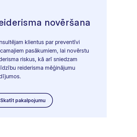
eiderisma novēršana
nsultējam klientus par preventīvi
icamajiem pasākumiem, lai novērstu
iderisma riskus, kā arī sniedzam
līdzību reiderisma mēģinājumu
dījumos.
Skatīt pakalpojumu