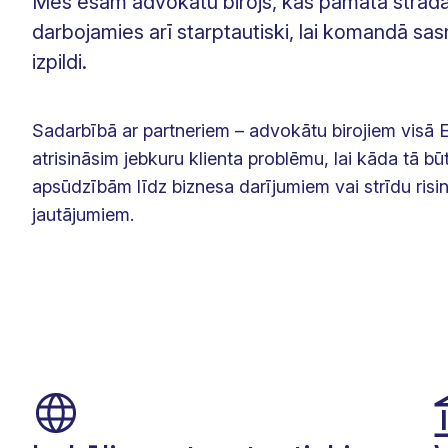
Mēs esam advokātu birojs, kas pamatā strādā 
darbojamies arī starptautiski, lai komandā sa
izpildi.
Sadarbībā ar partneriem – advokātu birojiem visā 
atrisināsim jebkuru klienta problēmu, lai kāda tā bū
apsūdzībām līdz biznesa darījumiem vai strīdu risi
jautājumiem.