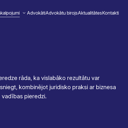
akalpojumi
Advokāti
Advokātu birojs
Aktualitātes
Kontakti
eredze rāda, ka vislabāko rezultātu var
sniegt, kombinējot juridisko praksi ar biznesa
 vadības pieredzi.