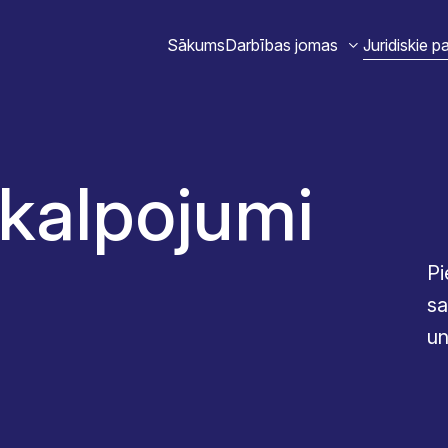
Sākums
Darbības jomas
Juridiskie p
akalpojumi
Pi
sa
un