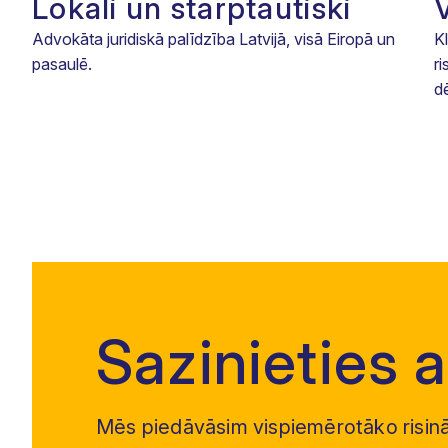
Lokāli un starptautiski
Advokāta juridiskā palīdzība Latvijā, visā Eiropā un
K
pasaulē.
r
dē
Sazinieties 
Mēs piedāvāsim vispiemērotāko risin