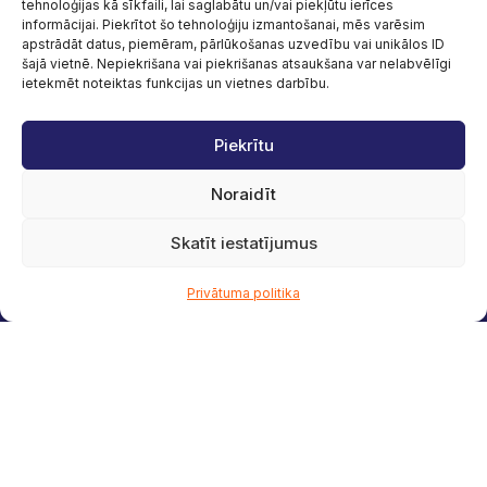
tehnoloģijas kā sīkfaili, lai saglabātu un/vai piekļūtu ierīces
informācijai. Piekrītot šo tehnoloģiju izmantošanai, mēs varēsim
apstrādāt datus, piemēram, pārlūkošanas uzvedību vai unikālos ID
šajā vietnē. Nepiekrišana vai piekrišanas atsaukšana var nelabvēlīgi
ietekmēt noteiktas funkcijas un vietnes darbību.
Piekrītu
Noraidīt
Skatīt iestatījumus
Privātuma politika
Legāla uzturēšanās Latvijā
Konsultējam uzņēmumus un
privātpersonas