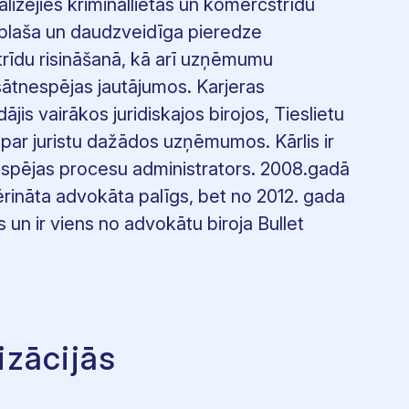
ializējies krimināllietās un komercstrīdu
r plaša un daudzveidīga pieredze
strīdu risināšanā, kā arī uzņēmumu
sātnespējas jautājumos. Karjeras
jis vairākos juridiskajos birojos, Tieslietu
is par juristu dažādos uzņēmumos. Kārlis ir
nespējas procesu administrators. 2008.gadā
rināta advokāta palīgs, bet no 2012. gada
s un ir viens no advokātu biroja Bullet
izācijās