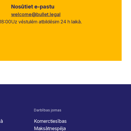
Nosūtiet e-pastu
welcome@bullet.legal
18:00
Uz vēstulēm atbildēsim 24 h laikā.
Darbības jomas
sā
Komerctiesības
Maksātnespēja