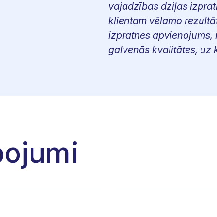
vajadzības dziļas izpratn
klientam vēlamo rezultā
izpratnes apvienojums, 
galvenās kvalitātes, uz 
pojumi