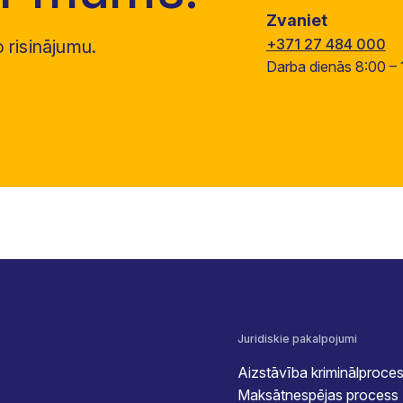
Zvaniet
+371 27 484 000
risinājumu.
Darba dienās 8:00 – 
Juridiskie pakalpojumi
Aizstāvība kriminālproce
Maksātnespējas process