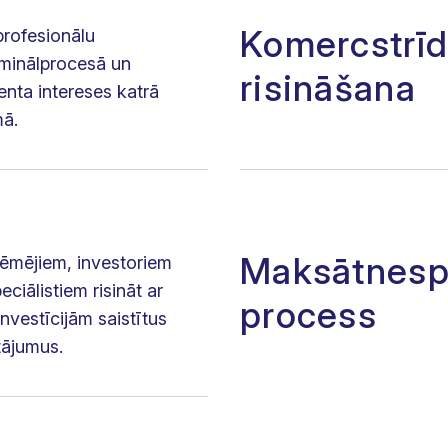
Komercstrī
rofesionālu
iminālprocesā un
risināšana
enta intereses katrā
ā.
Maksātnesp
ēmējiem, investoriem
eciālistiem risināt ar
process
investīcijām saistītus
tājumus.