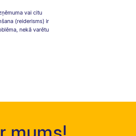
zņēmuma vai citu
šana (reiderisms) ir
roblēma, nekā varētu
ar mums!