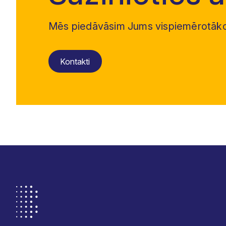
Mēs piedāvāsim Jums vispiemērotāko 
Kontakti