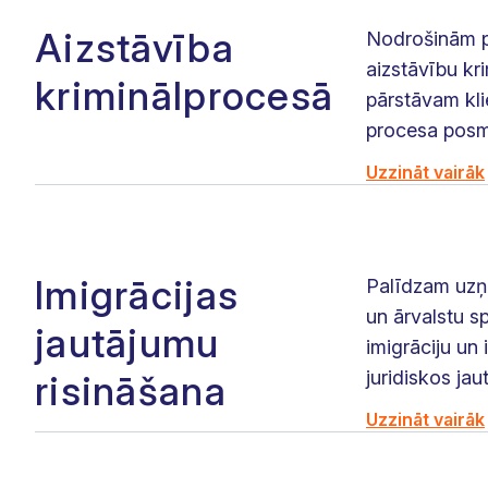
Aizstāvība
Nodrošinām p
aizstāvību kr
kriminālprocesā
pārstāvam kli
procesa posm
Uzzināt vairāk
Imigrācijas
Palīdzam uzņ
un ārvalstu sp
jautājumu
imigrāciju un 
juridiskos jau
risināšana
Uzzināt vairāk