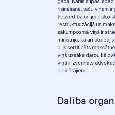
gada. Kārlis ir īpaši spec
risināšanā, taču viņam i
tiesvedībā un juridisko 
restrukturizācijā un mak
sākumposmā viņš ir strādā
ministrijā, kā arī strādāj
bijis sertificēts maksāt
viņš uzsāka darbu kā zvē
viņš ir zvērināts advokāt
dibinātājiem.
Dalība organ