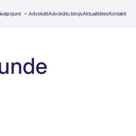
akalpojumi
Advokāti
Advokātu birojs
Aktualitātes
Kontakti
Zunde