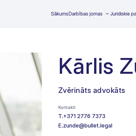
Sākums
Darbības jomas
Juridiskie p
Kārlis 
Zvērināts advokāts
Kontakti
T.
+371 2776 7373
E.
zunde@bullet.legal