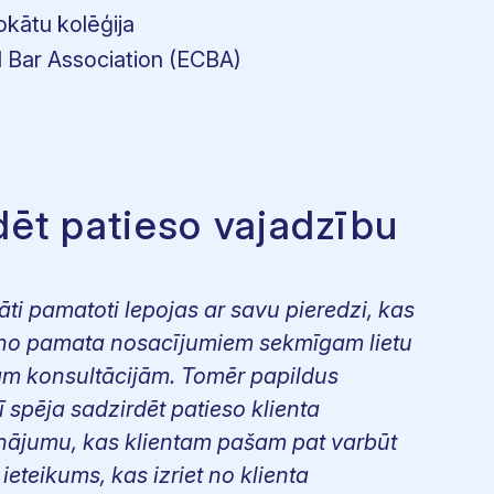
okātu kolēģija
 Bar Association (ECBA)
dēt patieso vajadzību
āti pamatoti lepojas ar savu pieredzi, kas
ens no pamata nosacījumiem sekmīgam lietu
m konsultācijām. Tomēr papildus
ī spēja sadzirdēt patieso klienta
sinājumu, kas klientam pašam pat varbūt
ieteikums, kas izriet no klienta