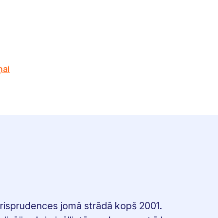
ņai
u
urisprudences jomā strādā kopš 2001.