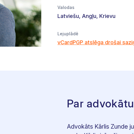
Valodas
Latviešu, Angļu, Krievu
Lejuplādē
vCard
PGP atslēga drošai sazi
Par advokāt
Advokāts Kārlis Zunde j