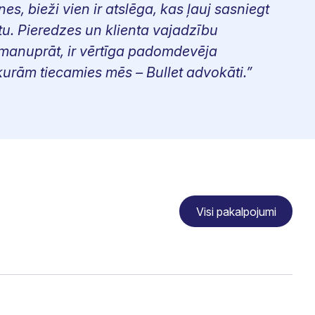
es, bieži vien ir atslēga, kas ļauj sasniegt
tu. Pieredzes un klienta vajadzību
manuprāt, ir vērtīga padomdevēja
kurām tiecamies mēs – Bullet advokāti.”
Visi pakalpojumi