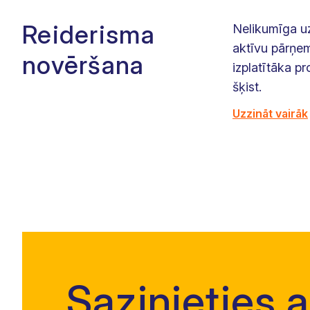
Reiderisma
Nelikumīga u
aktīvu pārņem
novēršana
izplatītāka p
šķist.
Uzzināt vairāk
Sazinieties 