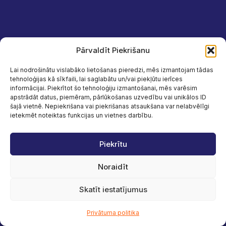
Pārvaldīt Piekrišanu
Lai nodrošinātu vislabāko lietošanas pieredzi, mēs izmantojam tādas
tehnoloģijas kā sīkfaili, lai saglabātu un/vai piekļūtu ierīces
informācijai. Piekrītot šo tehnoloģiju izmantošanai, mēs varēsim
apstrādāt datus, piemēram, pārlūkošanas uzvedību vai unikālos ID
šajā vietnē. Nepiekrišana vai piekrišanas atsaukšana var nelabvēlīgi
ietekmēt noteiktas funkcijas un vietnes darbību.
Piekrītu
Noraidīt
Skatīt iestatījumus
Privātuma politika