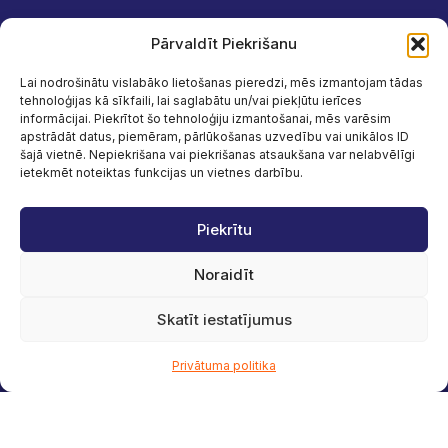
Pārvaldīt Piekrišanu
Lai nodrošinātu vislabāko lietošanas pieredzi, mēs izmantojam tādas
tehnoloģijas kā sīkfaili, lai saglabātu un/vai piekļūtu ierīces
informācijai. Piekrītot šo tehnoloģiju izmantošanai, mēs varēsim
apstrādāt datus, piemēram, pārlūkošanas uzvedību vai unikālos ID
šajā vietnē. Nepiekrišana vai piekrišanas atsaukšana var nelabvēlīgi
ietekmēt noteiktas funkcijas un vietnes darbību.
Piekrītu
Noraidīt
Skatīt iestatījumus
Privātuma politika