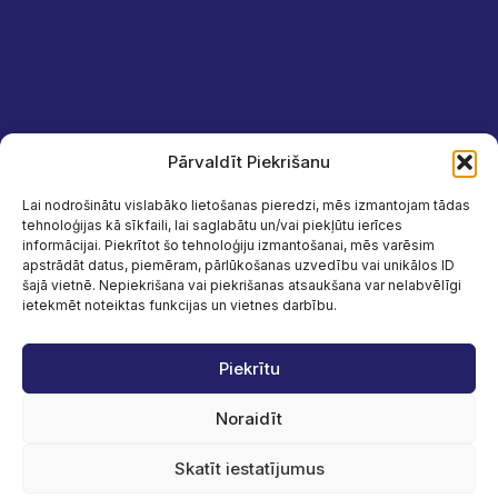
Pārvaldīt Piekrišanu
Lai nodrošinātu vislabāko lietošanas pieredzi, mēs izmantojam tādas
tehnoloģijas kā sīkfaili, lai saglabātu un/vai piekļūtu ierīces
informācijai. Piekrītot šo tehnoloģiju izmantošanai, mēs varēsim
apstrādāt datus, piemēram, pārlūkošanas uzvedību vai unikālos ID
šajā vietnē. Nepiekrišana vai piekrišanas atsaukšana var nelabvēlīgi
ietekmēt noteiktas funkcijas un vietnes darbību.
Piekrītu
Noraidīt
Skatīt iestatījumus