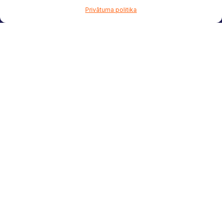
Privātuma politika
Nekustamais īpašums –
tās ir ne tikai tiesības, bet
arī pienākumi