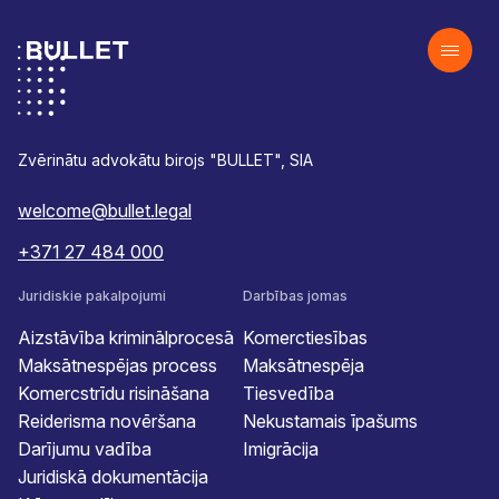
Zvērinātu advokātu birojs "BULLET", SIA
welcome@bullet.legal
+371 27 484 000
Juridiskie pakalpojumi
Darbības jomas
Aizstāvība kriminālprocesā
Komerctiesības
Maksātnespējas process
Maksātnespēja
Komercstrīdu risināšana
Tiesvedība
Reiderisma novēršana
Nekustamais īpašums
Darījumu vadība
Imigrācija
Juridiskā dokumentācija