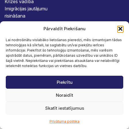
Krīzes vadība
Imigrācijas jautājumu
risināšana
Juridiskā palīdzība un
Pārvaldīt Piekrišanu
konsultācijas
Advokāti
Par Mums
Lai nodrošinātu vislabāko lietošanas pieredzi, mēs izmantojam tādas
tehnoloģijas kā sīkfaili, lai saglabātu un/vai piekļūtu ierīces
Kārlis Zunde
Aktualitātes
informācijai. Piekrītot šo tehnoloģiju izmantošanai, mēs varēsim
Māris Bertmanis
Advokātu birojs
apstrādāt datus, piemēram, pārlūkošanas uzvedību vai unikālos ID
šajā vietnē. Nepiekrišana vai piekrišanas atsaukšana var nelabvēlīgi
Uldis Lapiņš
Kontakti
ietekmēt noteiktas funkcijas un vietnes darbību.
Piekrītu
© 2026 Zvērinātu advokātu birojs “BULLET”, SIA
Noraidīt
Izstrādāja –
eComStrive digitālā aģentūra
Skatīt iestatījumus
Privātuma politika